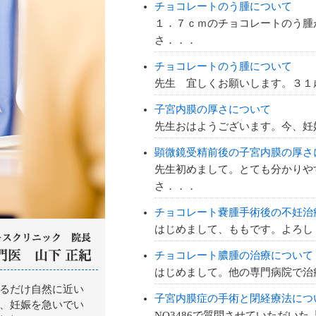
チョコレートのう腫について
１．７ｃｍのチョコレートのう腫
さ．．．
チョコレートのう腫について
先生 宜しくお願いします。３１
子宮内膜の厚さについて
先生おはようございます。今、妊
顕微鏡受精前後の子宮内膜の厚さ
先生初めまして。とても分かりや
さ．．．
チョコレート嚢腫手術後の不妊治
はじめまして、ももです。よろし
チョコレート膿腫の治療について
はじめまして。他の専門病院で治
子宮内膜症の手術と閉経療法につ
NO3486で質問させていただい