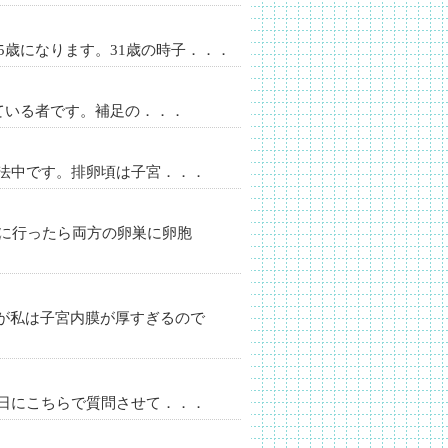
5歳になります。31歳の時子．．．
ている者です。補足の．．．
法中です。排卵頃は子宮．．．
院に行ったら両方の卵巣に卵胞
が私は子宮内膜が厚すぎるので
日にこちらで質問させて．．．