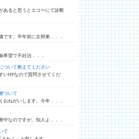
があると思うとエコーにて診断
歳です。半年前に左卵巣．．．
娠希望で不妊治．．．
について教えてください
すいHPなので質問させてくだ
療ついて
くおねがいします。今年．．．
療中なのですが、知人よ．．．
いて
た『さわこ』と申します。．．．